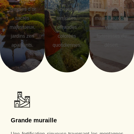
Temples d’or
Rizières en
Palais
sacrés
terrasses,
majestueux des
majestueux,
offrandes
vents,
jardins zen
colorées
forteresses du
apaisants.
quotidiennes.
désert.
Grande muraille
Une fortification sinueuse traversant les montagnes