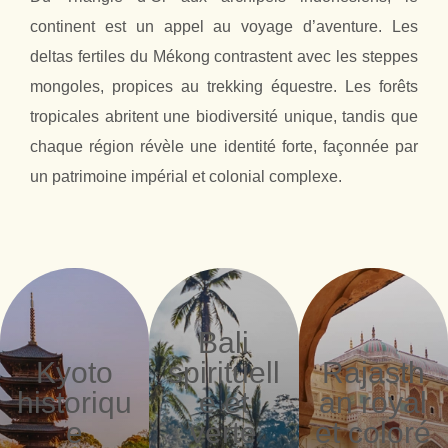
continent est un appel au voyage d’aventure. Les
deltas fertiles du Mékong contrastent avec les steppes
mongoles, propices au trekking équestre. Les forêts
tropicales abritent une biodiversité unique, tandis que
chaque région révèle une identité forte, façonnée par
un patrimoine impérial et colonial complexe.
Bali
Kyoto
spirituell
Rajasth
historiqu
e et
an royal
e
verte
et coloré