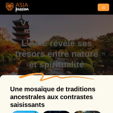
Votre voyage sur
mesure en Asie
L’Asie révèle ses
trésors entre nature
et spiritualité
Une mosaïque de traditions
ancestrales aux contrastes
saisissants